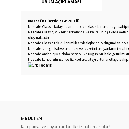
ÜRÜN AÇIKLAMASI
Nescafe Classic 2 Gr 200′lü
Nescafe Classic kolay hazırlanabilen klasik bir aromaya sahipti
Nescafe Classic; yüksek rakımlarda ve kaliteli bir şekilde yeti
oluşmaktadır.
Nescafe Classic tek kullanımlık ambalajlarda olduğundan dolayı 
Nescafe; zengin kahve aroması ve lezzetini arayanların tercihi
Nescafe ambalajıyla daha hesaplı ve uygun bir hale getirilmişti
Nescafe kahve zihinsel ve fiziksel aktiviteyi arttırıcı etkiye sah
Bu ürünün fiyat bilgisi, resim, ürün açıklamalarında ve diğ
Görüş ve önerileriniz için teşekkür ederiz.
Ürün resmi kalitesiz, bozuk veya görüntülenemiyor.
Ürün açıklamasında eksik bilgiler bulunuyor.
E-BÜLTEN
Ürün bilgilerinde hatalar bulunuyor.
Kampanya ve duyurulardan ilk siz haberdar olun!
Ürün fiyatı diğer sitelerden daha pahalı.