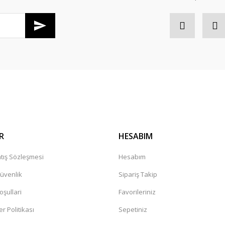
Gönder
R
HESABIM
tış Sözleşmesi
Hesabım
Güvenlik
Sipariş Takip
oşullari
Favorileriniz
er Politikası
Sepetiniz