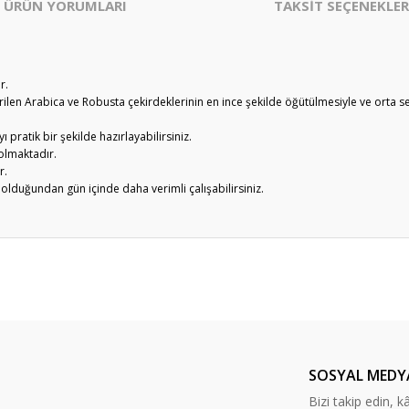
ÜRÜN YORUMLARI
TAKSİT SEÇENEKLER
r.
ştirilen Arabica ve Robusta çekirdeklerinin en ince şekilde öğütülmesiyle ve orta 
pratik bir şekilde hazırlayabilirsiniz.
 olmaktadır.
r.
ip olduğundan gün içinde daha verimli çalışabilirsiniz.
er konularda yetersiz gördüğünüz noktaları öneri formunu kullanarak tarafım
Bu ürüne ilk yorumu siz yapın!
Yorum Yaz
SOSYAL MEDY
Bizi takip edin, kâr