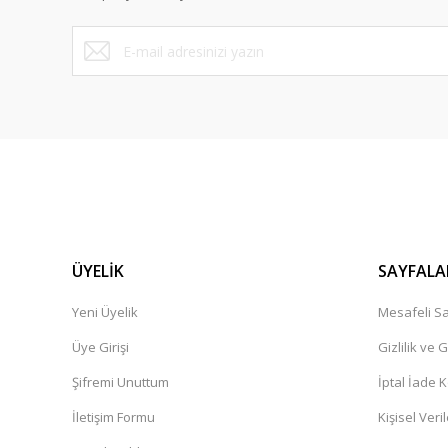
Bu ürüne benzer farklı alternatifler olmalı.
ÜYELİK
SAYFALA
Yeni Üyelik
Mesafeli Sa
Üye Girişi
Gizlilik ve 
Şifremi Unuttum
İptal İade K
İletişim Formu
Kişisel Veril