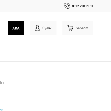
0532 210 31 51
ARA
Üyelik
Sepetim
lü
ve