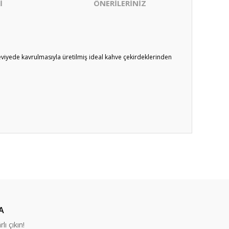
İ
ÖNERİLERİNİZ
seviyede kavrulmasıyla üretilmiş ideal kahve çekirdeklerinden
ıza iletebilirsiniz.
A
lı çıkın!