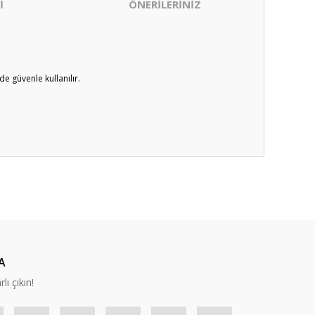
İ
ÖNERİLERİNİZ
de güvenle kullanılır.
ıza iletebilirsiniz.
A
lı çıkın!