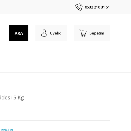
0532 210 31 51
ARA
Üyelik
Sepetim
desi 5 Kg
yiciler