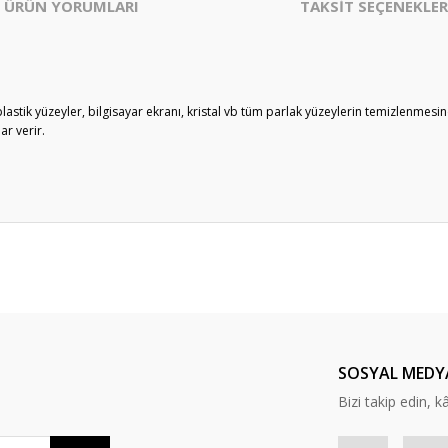
ÜRÜN YORUMLARI
TAKSİT SEÇENEKLER
 plastik yüzeyler, bilgisayar ekranı, kristal vb tüm parlak yüzeylerin temizlenmesin
r verir.
er konularda yetersiz gördüğünüz noktaları öneri formunu kullanarak tarafım
Bu ürüne ilk yorumu siz yapın!
Yorum Yaz
SOSYAL MEDY
Bizi takip edin, kâr