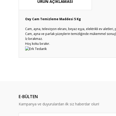
ÜRÜN AÇIKLAMASI
Oxy Cam Temizleme Maddesi 5 Kg
Cam, ayna, televizyon ekranı, beyaz eşya, elektrikli ev aletleri,
Cam, ayna ve parlak yüzeylerin temizliğinde mükemmel sonuçla
İz bırakmaz.
Hoş koku bırakır.
Bu ürünün fiyat bilgisi, resim, ürün açıklamalarında ve diğ
Görüş ve önerileriniz için teşekkür ederiz.
Ürün resmi kalitesiz, bozuk veya görüntülenemiyor.
Ürün açıklamasında eksik bilgiler bulunuyor.
E-BÜLTEN
Ürün bilgilerinde hatalar bulunuyor.
Kampanya ve duyurulardan ilk siz haberdar olun!
Ürün fiyatı diğer sitelerden daha pahalı.
Bu ürüne benzer farklı alternatifler olmalı.