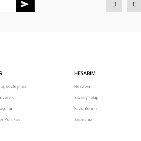
Gönder
R
HESABIM
tış Sözleşmesi
Hesabım
Güvenlik
Sipariş Takip
oşullari
Favorileriniz
er Politikası
Sepetiniz