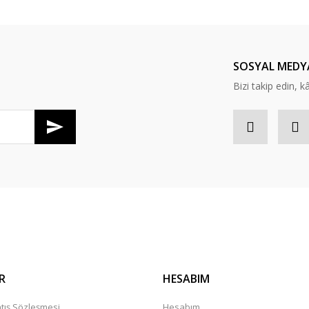
Bu ürüne ilk yorumu siz yapın!
Yorum Yaz
SOSYAL MEDY
Bizi takip edin, kâr
Gönder
R
HESABIM
tış Sözleşmesi
Hesabım