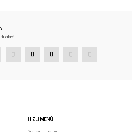
A
lı çıkın!
HIZLI MENÜ
Sponsor Ürünler