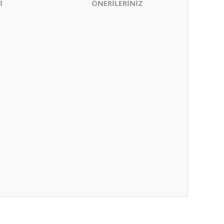
İ
ÖNERİLERİNİZ
ıza iletebilirsiniz.