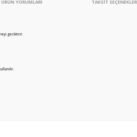
ÜRÜN YORUMLARI
TAKSİT SEÇENEKLER
eyi geciktirir.
llanılır.
er konularda yetersiz gördüğünüz noktaları öneri formunu kullanarak tarafım