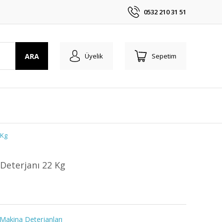
0532 210 31 51
ARA
Üyelik
Sepetim
 Kg
Deterjanı 22 Kg
 Makina Deterjanları