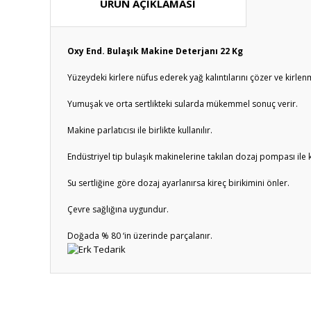
ÜRÜN AÇIKLAMASI
Oxy End. Bulaşık Makine Deterjanı 22 Kg
Yüzeydeki kirlere nüfus ederek yağ kalıntılarını çözer ve kirlenm
Yumuşak ve orta sertlikteki sularda mükemmel sonuç verir.
Makine parlatıcısı ile birlikte kullanılır.
Endüstriyel tip bulaşık makinelerine takılan dozaj pompası ile ku
Su sertliğine göre dozaj ayarlanırsa kireç birikimini önler.
Çevre sağlığına uygundur.
Doğada % 80 ‘in üzerinde parçalanır.
Bu ürünün fiyat bilgisi, resim, ürün açıklamalarında ve diğ
Görüş ve önerileriniz için teşekkür ederiz.