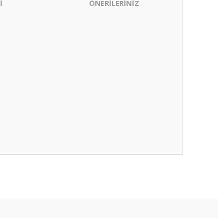
İ
ÖNERİLERİNİZ
ıza iletebilirsiniz.