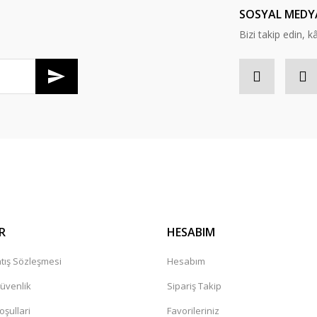
SOSYAL MEDY
Bizi takip edin, kâr
Gönder
R
HESABIM
tış Sözleşmesi
Hesabım
Güvenlik
Sipariş Takip
oşullari
Favorileriniz