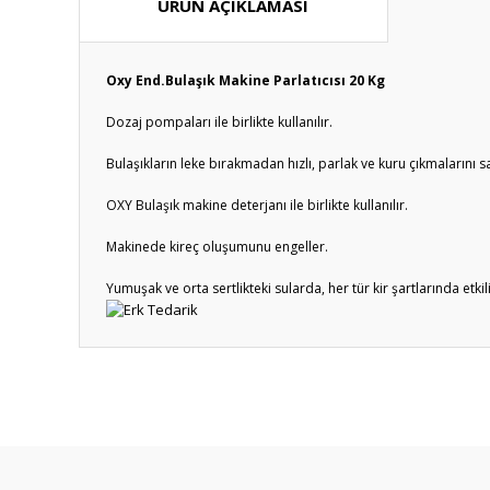
ÜRÜN AÇIKLAMASI
Oxy End.Bulaşık Makine Parlatıcısı 20 Kg
Dozaj pompaları ile birlikte kullanılır.
Bulaşıkların leke bırakmadan hızlı, parlak ve kuru çıkmalarını s
OXY Bulaşık makine deterjanı ile birlikte kullanılır.
Makinede kireç oluşumunu engeller.
Yumuşak ve orta sertlikteki sularda, her tür kir şartlarında etkili
Bu ürünün fiyat bilgisi, resim, ürün açıklamalarında ve diğ
Görüş ve önerileriniz için teşekkür ederiz.
Ürün resmi kalitesiz, bozuk veya görüntülenemiyor.
Ürün açıklamasında eksik bilgiler bulunuyor.