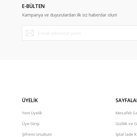
E-BÜLTEN
Ürün bilgilerinde hatalar bulunuyor.
Kampanya ve duyurulardan ilk siz haberdar olun!
Ürün fiyatı diğer sitelerden daha pahalı.
Bu ürüne benzer farklı alternatifler olmalı.
ÜYELİK
SAYFALA
Yeni Üyelik
Mesafeli Sa
Üye Girişi
Gizlilik ve 
Şifremi Unuttum
İptal İade K