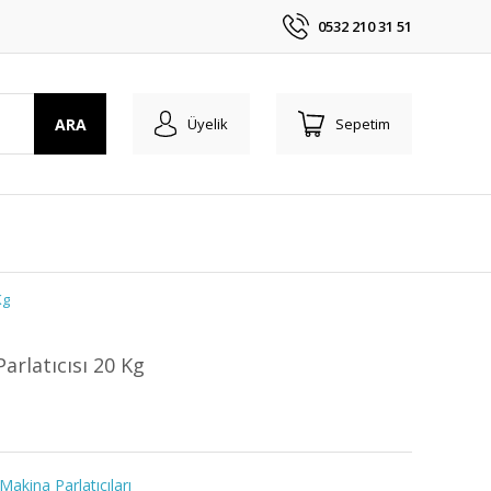
0532 210 31 51
ARA
Üyelik
Sepetim
Kg
arlatıcısı 20 Kg
Makina Parlatıcıları