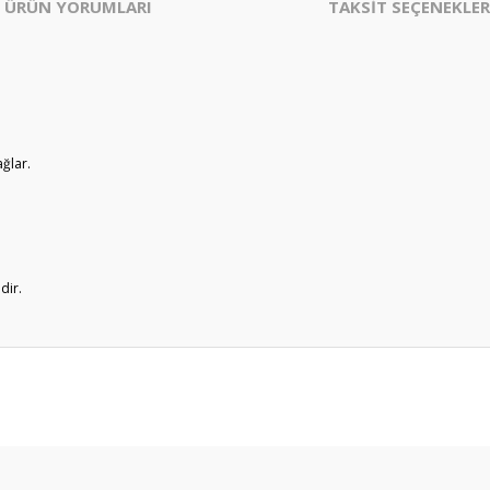
ÜRÜN YORUMLARI
TAKSİT SEÇENEKLER
ağlar.
dir.
er konularda yetersiz gördüğünüz noktaları öneri formunu kullanarak tarafım
Bu ürüne ilk yorumu siz yapın!
Yorum Yaz