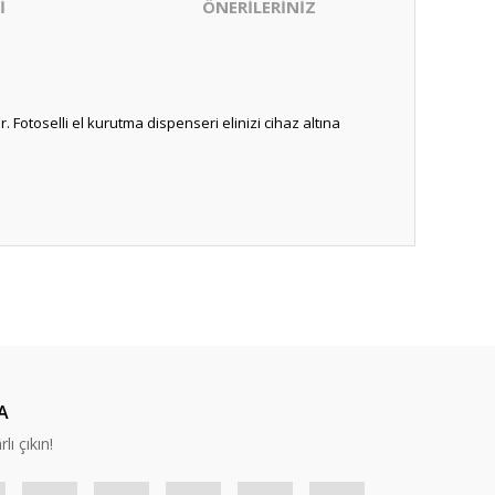
İ
ÖNERİLERİNİZ
Fotoselli el kurutma dispenseri elinizi cihaz altına
.
ıza iletebilirsiniz.
A
lı çıkın!