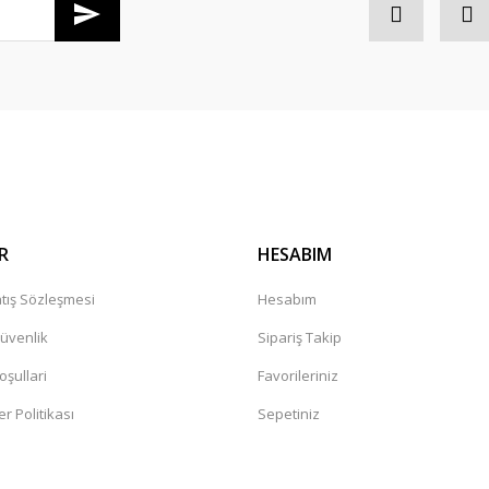
Gönder
R
HESABIM
tış Sözleşmesi
Hesabım
Güvenlik
Sipariş Takip
oşullari
Favorileriniz
er Politikası
Sepetiniz