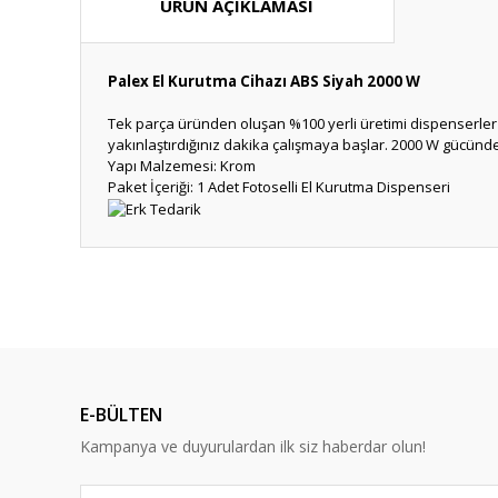
ÜRÜN AÇIKLAMASI
Palex El Kurutma Cihazı ABS Siyah 2000 W
Tek parça üründen oluşan %100 yerli üretimi dispenserler i
yakınlaştırdığınız dakika çalışmaya başlar. 2000 W gücünde,
Yapı Malzemesi: Krom
Paket İçeriği: 1 Adet Fotoselli El Kurutma Dispenseri
Bu ürünün fiyat bilgisi, resim, ürün açıklamalarında ve diğ
Görüş ve önerileriniz için teşekkür ederiz.
Ürün resmi kalitesiz, bozuk veya görüntülenemiyor.
Ürün açıklamasında eksik bilgiler bulunuyor.
E-BÜLTEN
Ürün bilgilerinde hatalar bulunuyor.
Kampanya ve duyurulardan ilk siz haberdar olun!
Ürün fiyatı diğer sitelerden daha pahalı.
Bu ürüne benzer farklı alternatifler olmalı.