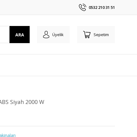
0532 210 31 51
ARA
Üyelik
Sepetim
 ABS Siyah 2000 W
kinaları