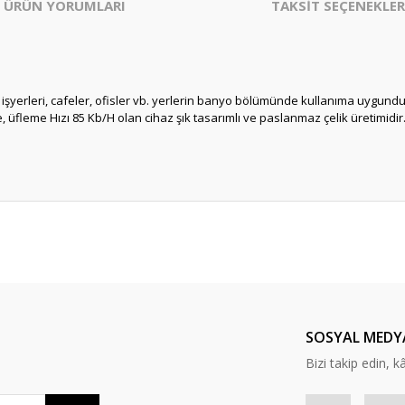
ÜRÜN YORUMLARI
TAKSİT SEÇENEKLER
şyerleri, cafeler, ofisler vb. yerlerin banyo bölümünde kullanıma uygundur. 
 üfleme Hızı 85 Kb/H olan cihaz şık tasarımlı ve paslanmaz çelik üretimidir
er konularda yetersiz gördüğünüz noktaları öneri formunu kullanarak tarafım
Bu ürüne ilk yorumu siz yapın!
Yorum Yaz
SOSYAL MEDY
Bizi takip edin, kâr