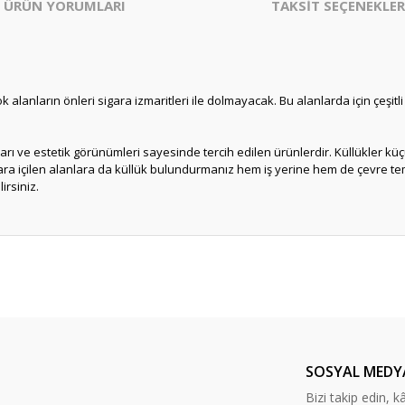
ÜRÜN YORUMLARI
TAKSİT SEÇENEKLER
rçok alanların önleri sigara izmaritleri ile dolmayacak. Bu alanlarda için çeşi
rı ve estetik görünümleri sayesinde tercih edilen ürünlerdir. Küllükler küç
a içilen alanlara da küllük bulundurmanız hem iş yerine hem de çevre temiz
irsiniz.
er konularda yetersiz gördüğünüz noktaları öneri formunu kullanarak tarafım
Bu ürüne ilk yorumu siz yapın!
Yorum Yaz
SOSYAL MEDY
Bizi takip edin, kâr