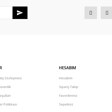
Gönder
R
HESABIM
tış Sözleşmesi
Hesabım
Güvenlik
Sipariş Takip
oşullari
Favorileriniz
er Politikası
Sepetiniz