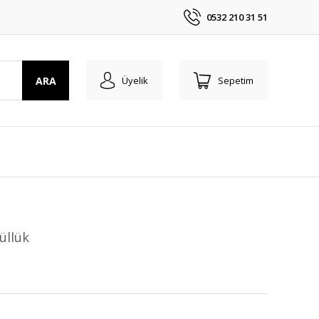
0532 210 31 51
ARA
Üyelik
Sepetim
üllük