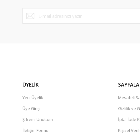
Bu ürüne benzer farklı alternatifler olmalı.
ÜYELİK
SAYFALA
Yeni Üyelik
Mesafeli Sa
Üye Girişi
Gizlilik ve 
Şifremi Unuttum
İptal İade K
İletişim Formu
Kişisel Veril