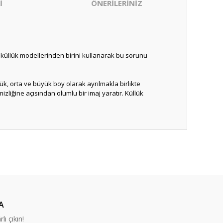
İ
ÖNERİLERİNİZ
tli küllük modellerinden birini kullanarak bu sorunu
ük, orta ve büyük boy olarak ayrılmakla birlikte
liğine açısından olumlu bir imaj yaratır. Küllük
ıza iletebilirsiniz.
A
lı çıkın!