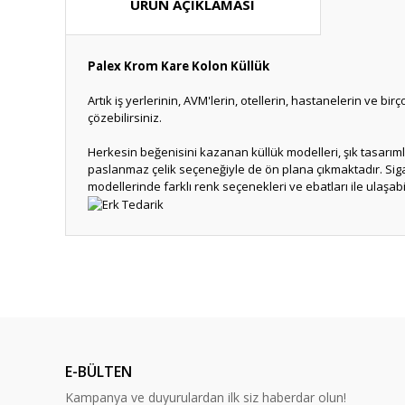
ÜRÜN AÇIKLAMASI
Palex Krom Kare Kolon Küllük
Artık iş yerlerinin, AVM'lerin, otellerin, hastanelerin ve bi
çözebilirsiniz.
Herkesin beğenisini kazanan küllük modelleri, şık tasarımla
paslanmaz çelik seçeneğiyle de ön plana çıkmaktadır. Sigar
modellerinde farklı renk seçenekleri ve ebatları ile ulaşabil
Bu ürünün fiyat bilgisi, resim, ürün açıklamalarında ve diğ
Görüş ve önerileriniz için teşekkür ederiz.
Ürün resmi kalitesiz, bozuk veya görüntülenemiyor.
Ürün açıklamasında eksik bilgiler bulunuyor.
E-BÜLTEN
Ürün bilgilerinde hatalar bulunuyor.
Kampanya ve duyurulardan ilk siz haberdar olun!
Ürün fiyatı diğer sitelerden daha pahalı.