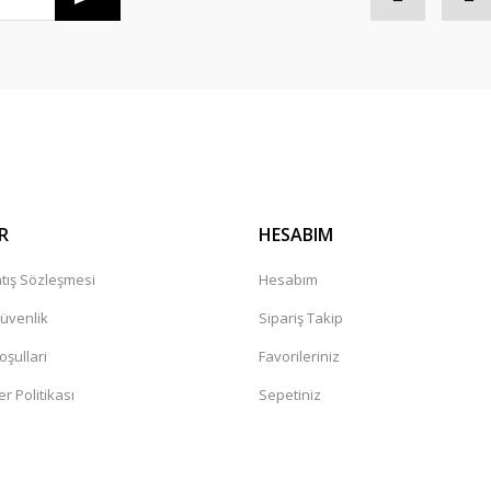
Gönder
R
HESABIM
tış Sözleşmesi
Hesabım
Güvenlik
Sipariş Takip
oşullari
Favorileriniz
er Politikası
Sepetiniz