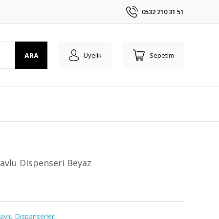
0532 210 31 51
ARA
Üyelik
Sepetim
Havlu Dispenseri Beyaz
vlu Dispanserleri