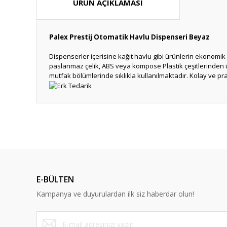
ÜRÜN AÇIKLAMASI
Palex Prestij Otomatik Havlu Dispenseri Beyaz
Dispenserler içerisine kağıt havlu gibi ürünlerin ekonomik 
paslanmaz çelik, ABS veya kompose Plastik çeşitlerinden üre
mutfak bölümlerinde sıklıkla kullanılmaktadır. Kolay ve pra
Bu ürünün fiyat bilgisi, resim, ürün açıklamalarında ve diğ
Görüş ve önerileriniz için teşekkür ederiz.
Ürün resmi kalitesiz, bozuk veya görüntülenemiyor.
Ürün açıklamasında eksik bilgiler bulunuyor.
E-BÜLTEN
Ürün bilgilerinde hatalar bulunuyor.
Kampanya ve duyurulardan ilk siz haberdar olun!
Ürün fiyatı diğer sitelerden daha pahalı.
Bu ürüne benzer farklı alternatifler olmalı.