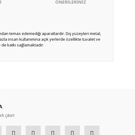
İ
ÖNERİLERİNİZ
fından temas edemediği aparatlardır. Dış yüzeyleri metal,
azla insan kullanımına açık yerlerde özellikte tuvalet ve
ze de katkı sağlamaktadır.
ıza iletebilirsiniz.
A
lı çıkın!