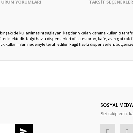
ÜRÜN YORUMLARI
TAKSİT SEÇENEKLER
bir şekilde kullanılmasını sağlayan, kağıtların kalan kısmına kullanıcı tara
tilmektedir. Kağıt havlu dispenserleri ofis, restoran, kafe, avm gibi çok f
tik kullanımları nedeniyle tercih edilen kağıt havlu dispenserleri, bütçeni
er konularda yetersiz gördüğünüz noktaları öneri formunu kullanarak tarafım
Bu ürüne ilk yorumu siz yapın!
Yorum Yaz
SOSYAL MEDY
Bizi takip edin, kâr