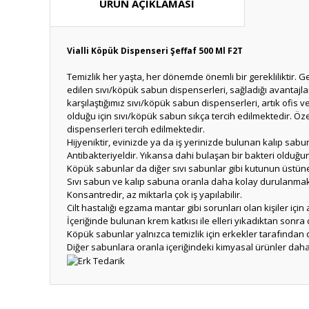
ÜRÜN AÇIKLAMASI
Vialli Köpük Dispenseri Şeffaf 500 Ml F2T
Temizlik her yaşta, her dönemde önemli bir gerekliliktir. G
edilen sıvı/köpük sabun dispenserleri, sağladığı avantajla
karşılaştığımız sıvı/köpük sabun dispenserleri, artık ofis
olduğu için sıvı/köpük sabun sıkça tercih edilmektedir. Ö
dispenserleri tercih edilmektedir.
Hijyeniktir, evinizde ya da iş yerinizde bulunan kalıp sa
Antibakteriyeldir. Yıkansa dahi bulaşan bir bakteri olduğ
Köpük sabunlar da diğer sıvı sabunlar gibi kutunun üstüne
Sıvı sabun ve kalıp sabuna oranla daha kolay durulanmak
Konsantredir, az miktarla çok iş yapılabilir.
Cilt hastalığı egzama mantar gibi sorunları olan kişiler için
İçeriğinde bulunan krem katkısı ile elleri yıkadıktan sonr
Köpük sabunlar yalnızca temizlik için erkekler tarafından d
Diğer sabunlara oranla içeriğindeki kimyasal ürünler daha
Bu ürünün fiyat bilgisi, resim, ürün açıklamalarında ve diğ