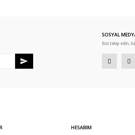
Bu ürüne ilk yorumu siz yapın!
Yorum Yaz
SOSYAL MEDY
Bizi takip edin, kâr
Gönder
R
HESABIM