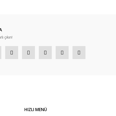
A
lı çıkın!
HIZLI MENÜ