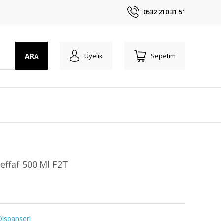
0532 210 31 51
ARA
Üyelik
Sepetim
Şeffaf 500 Ml F2T
Dispanseri