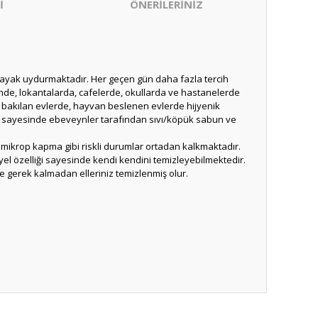
İ
ÖNERİLERİNİZ
ime ayak uydurmaktadır. Her geçen gün daha fazla tercih
rinde, lokantalarda, cafelerde, okullarda ve hastanelerde
ta bakılan evlerde, hayvan beslenen evlerde hijyenik
ımı sayesinde ebeveynler tarafından sıvı/köpük sabun ve
 mikrop kapma gibi riskli durumlar ortadan kalkmaktadır.
el özelliği sayesinde kendi kendini temizleyebilmektedir.
e gerek kalmadan elleriniz temizlenmiş olur.
ıza iletebilirsiniz.