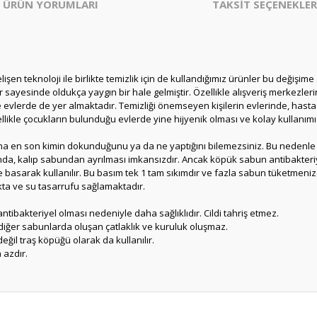
ÜRÜN YORUMLARI
TAKSİT SEÇENEKLER
elişen teknoloji ile birlikte temizlik için de kullandığımız ürünler bu değiş
r sayesinde oldukça yaygın bir hale gelmiştir. Özellikle alışveriş merkezle
 ve evlerde de yer almaktadır. Temizliği önemseyen kişilerin evlerinde, has
zellikle çocukların bulunduğu evlerde yine hijyenik olması ve kolay kullan
buna en son kimin dokunduğunu ya da ne yaptığını bilemezsiniz. Bu nedenle
unda, kalıp sabundan ayrılması imkansızdır. Ancak köpük sabun antibakteriy
 basarak kullanılır. Bu basım tek 1 tam sıkımdır ve fazla sabun tüketmeniz
ta ve su tasarrufu sağlamaktadır.
 antibakteriyel olması nedeniyle daha sağlıklıdır. Cildi tahriş etmez.
a diğer sabunlarda oluşan çatlaklık ve kuruluk oluşmaz.
eğil traş köpüğü olarak da kullanılır.
 azdır.
er konularda yetersiz gördüğünüz noktaları öneri formunu kullanarak tarafım