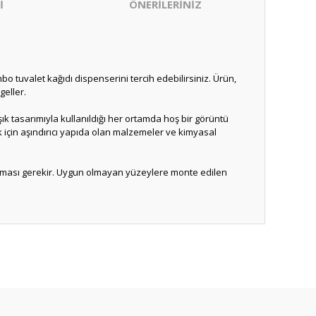
İ
ÖNERİLERİNİZ
mbo tuvalet kağıdı dispenserini tercih edebilirsiniz. Ürün,
geller.
ık tasarımıyla kullanıldığı her ortamda hoş bir görüntü
ik için aşındırıcı yapıda olan malzemeler ve kimyasal
 olması gerekir. Uygun olmayan yüzeylere monte edilen
ıza iletebilirsiniz.