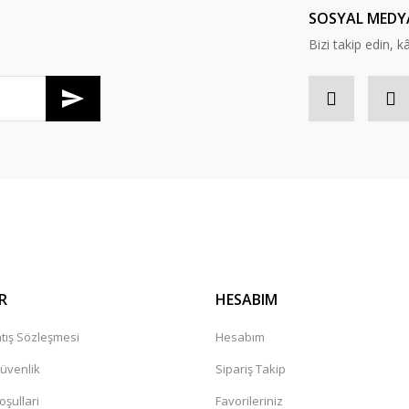
SOSYAL MEDY
Bizi takip edin, kâr
Gönder
R
HESABIM
tış Sözleşmesi
Hesabım
Güvenlik
Sipariş Takip
oşullari
Favorileriniz