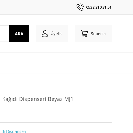
0532 210 31 51
ARA
Üyelik
Sepetim
t Kağıdı Dispenseri Beyaz MJ1
ıdı Dispanseri