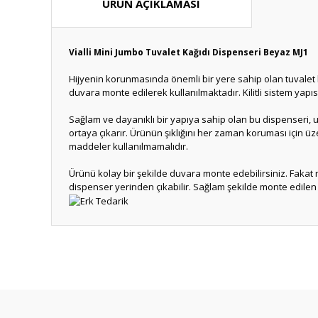
ÜRÜN AÇIKLAMASI
Vialli Mini Jumbo Tuvalet Kağıdı Dispenseri Beyaz MJ1
Hijyenin korunmasında önemli bir yere sahip olan tuvalet kağ
duvara monte edilerek kullanılmaktadır. Kilitli sistem yapı
Sağlam ve dayanıklı bir yapıya sahip olan bu dispenseri, u
ortaya çıkarır. Ürünün şıklığını her zaman koruması için üz
maddeler kullanılmamalıdır.
Ürünü kolay bir şekilde duvara monte edebilirsiniz. Faka
dispenser yerinden çıkabilir. Sağlam şekilde monte edilen
Bu ürünün fiyat bilgisi, resim, ürün açıklamalarında ve diğ
Görüş ve önerileriniz için teşekkür ederiz.
Ürün resmi kalitesiz, bozuk veya görüntülenemiyor.
Ürün açıklamasında eksik bilgiler bulunuyor.