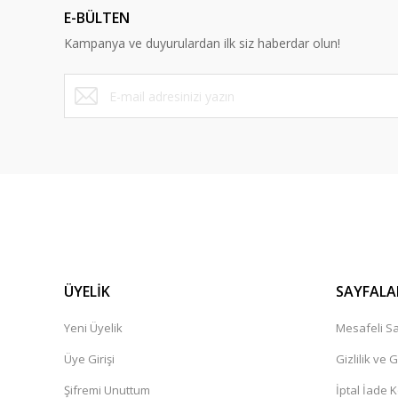
E-BÜLTEN
Ürün bilgilerinde hatalar bulunuyor.
Kampanya ve duyurulardan ilk siz haberdar olun!
Ürün fiyatı diğer sitelerden daha pahalı.
Bu ürüne benzer farklı alternatifler olmalı.
ÜYELİK
SAYFALA
Yeni Üyelik
Mesafeli Sa
Üye Girişi
Gizlilik ve 
Şifremi Unuttum
İptal İade K