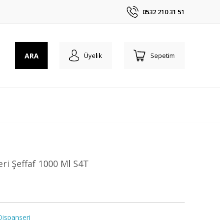
0532 210 31 51
ARA
Üyelik
Sepetim
eri Şeffaf 1000 Ml S4T
Dispanseri