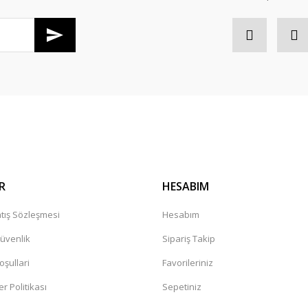
Gönder
R
HESABIM
tış Sözleşmesi
Hesabım
Güvenlik
Sipariş Takip
oşullari
Favorileriniz
er Politikası
Sepetiniz