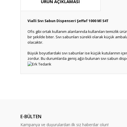
ÜRÜN AÇIKLAMASI
Vialli Sıvı Sabun Dispenseri Şeffaf 1000 Ml S4T
Ofis gibi ortak kullanım alanlarında kullanılan temizlik ürünl
bir şekilde biter. Sıvı sabunları sürekli olarak küçük amb
olacaktır.
Büyük boyutlardaki sıvı sabunlar ise küçük kutularının iç
zordur. Bu durumlarda geniş ağzı bulunan sıvı sabun dispense
Bu ürünün fiyat bilgisi, resim, ürün açıklamalarında ve diğ
Görüş ve önerileriniz için teşekkür ederiz.
Ürün resmi kalitesiz, bozuk veya görüntülenemiyor.
Ürün açıklamasında eksik bilgiler bulunuyor.
E-BÜLTEN
Ürün bilgilerinde hatalar bulunuyor.
Kampanya ve duyurulardan ilk siz haberdar olun!
Ürün fiyatı diğer sitelerden daha pahalı.