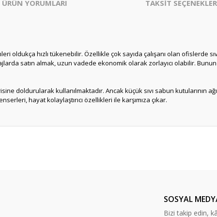
ÜRÜN YORUMLARI
TAKSİT SEÇENEKLER
eri oldukça hızlı tükenebilir. Özellikle çok sayıda çalışanı olan ofislerde sıv
alajlarda satın almak, uzun vadede ekonomik olarak zorlayıcı olabilir. Bunun
erisine doldurularak kullanılmaktadır. Ancak küçük sıvı sabun kutularının 
rleri, hayat kolaylaştırıcı özellikleri ile karşımıza çıkar.
er konularda yetersiz gördüğünüz noktaları öneri formunu kullanarak tarafım
Bu ürüne ilk yorumu siz yapın!
Yorum Yaz
SOSYAL MEDY
Bizi takip edin, kâr