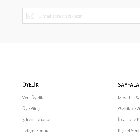
Bu ürüne benzer farklı alternatifler olmalı.
ÜYELİK
SAYFALA
Yeni Üyelik
Mesafeli Sa
Üye Girişi
Gizlilik ve 
Şifremi Unuttum
İptal İade K
İletişim Formu
Kişisel Veril