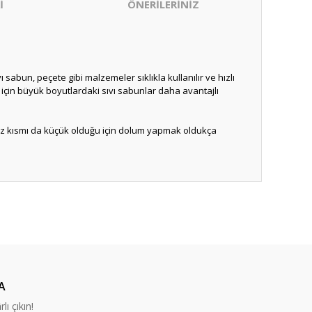
İ
ÖNERİLERİNİZ
ı sabun, peçete gibi malzemeler sıklıkla kullanılır ve hızlı
 için büyük boyutlardaki sıvı sabunlar daha avantajlı
ağız kısmı da küçük olduğu için dolum yapmak oldukça
ıza iletebilirsiniz.
A
lı çıkın!