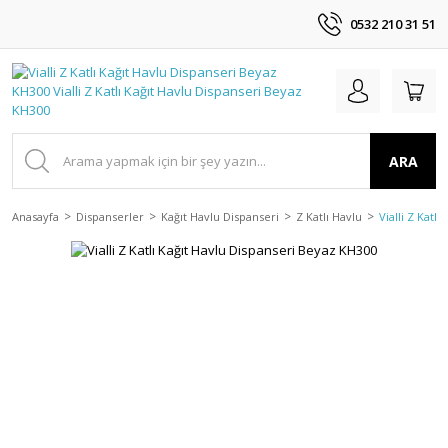
0532 210 31 51
ARA
Anasayfa
Dispanserler
Kağıt Havlu Dispanseri
Z Katlı Havlu
Vialli Z Katl