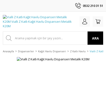
0532 210 31 51
ARA
Anasayfa
Dispanserler
Kağıt Havlu Dispanseri
Z Katlı Havlu
Vialli Z Katl