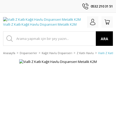
0532 210 31 51
ARA
Anasayfa
Dispanserler
Kağıt Havlu Dispanseri
Z Katlı Havlu
Vialli Z Katl