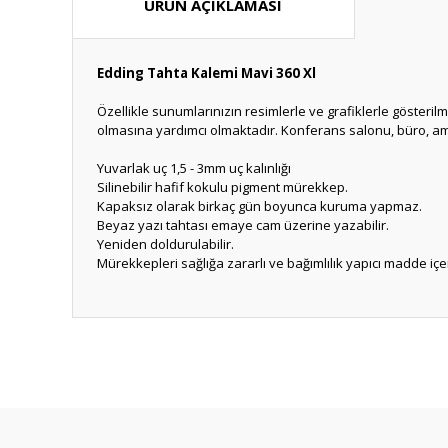
ÜRÜN AÇIKLAMASI
Edding Tahta Kalemi Mavi 360 Xl
Özellikle sunumlarınızın resimlerle ve grafiklerle gösterilm
olmasına yardımcı olmaktadır. Konferans salonu, büro, amfi
Yuvarlak uç 1,5 - 3mm uç kalınlığı
Silinebilir hafif kokulu pigment mürekkep.
Kapaksız olarak birkaç gün boyunca kuruma yapmaz.
Beyaz yazı tahtası emaye cam üzerine yazabilir.
Yeniden doldurulabilir.
Mürekkepleri sağlığa zararlı ve bağımlılık yapıcı madde iç
Bu ürünün fiyat bilgisi, resim, ürün açıklamalarında ve diğ
Görüş ve önerileriniz için teşekkür ederiz.
Ürün resmi kalitesiz, bozuk veya görüntülenemiyor.
Ürün açıklamasında eksik bilgiler bulunuyor.