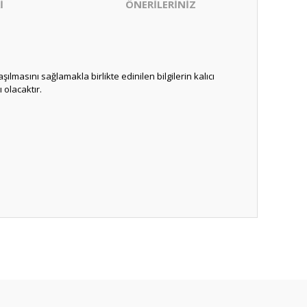
İ
ÖNERİLERİNİZ
ılmasını sağlamakla birlikte edinilen bilgilerin kalıcı
 olacaktır.
ıza iletebilirsiniz.