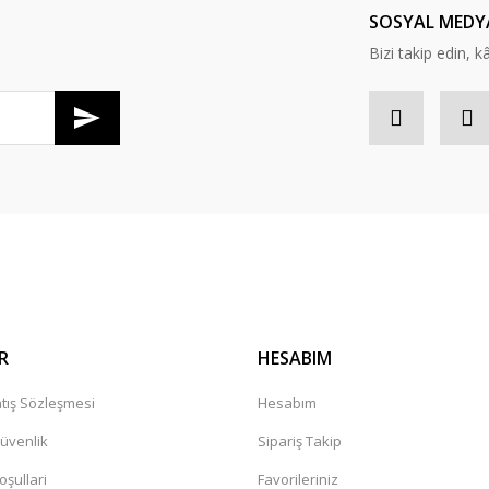
SOSYAL MEDY
Bizi takip edin, kâr
Gönder
R
HESABIM
tış Sözleşmesi
Hesabım
Güvenlik
Sipariş Takip
oşullari
Favorileriniz