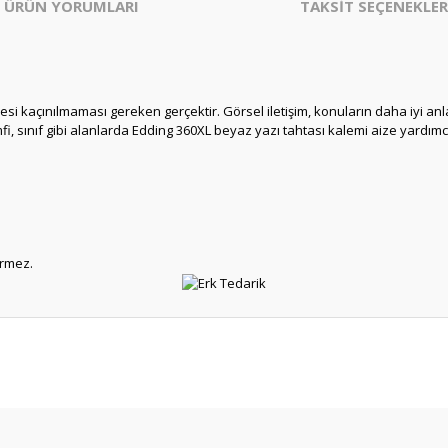
ÜRÜN YORUMLARI
TAKSİT SEÇENEKLER
esi kaçınılmaması gereken gerçektir. Görsel iletişim, konuların daha iyi anlaş
, sınıf gibi alanlarda Edding 360XL beyaz yazı tahtası kalemi aize yardımcı
ermez.
er konularda yetersiz gördüğünüz noktaları öneri formunu kullanarak tarafım
Bu ürüne ilk yorumu siz yapın!
Yorum Yaz