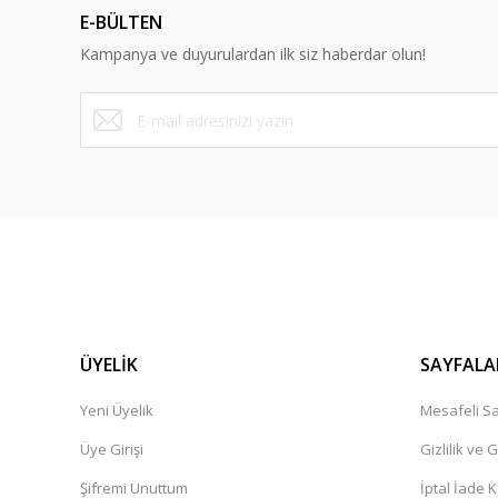
E-BÜLTEN
Ürün bilgilerinde hatalar bulunuyor.
Kampanya ve duyurulardan ilk siz haberdar olun!
Ürün fiyatı diğer sitelerden daha pahalı.
Bu ürüne benzer farklı alternatifler olmalı.
ÜYELİK
SAYFALA
Yeni Üyelik
Mesafeli Sa
Üye Girişi
Gizlilik ve 
Şifremi Unuttum
İptal İade K