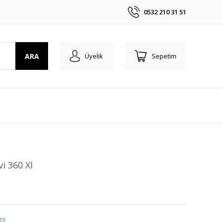
0532 210 31 51
ARA
Üyelik
Sepetim
i 360 Xl
mi