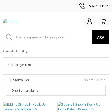
0532 210 31 51
ARA
Anasayfa
Edding
Kırtasiye
(19)
Stoktakiler
Toplam 19 ürün