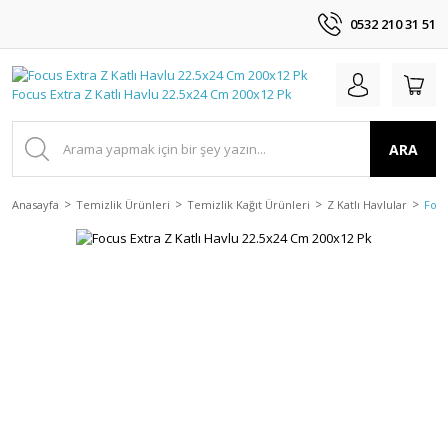
0532 210 31 51
ARA
Anasayfa
Temizlik Ürünleri
Temizlik Kağıt Ürünleri
Z Katlı Havlular
Focu