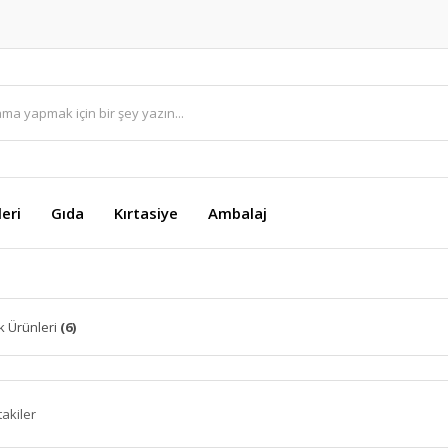
eri
Gıda
Kırtasiye
Ambalaj
k Ürünleri
(6)
takiler