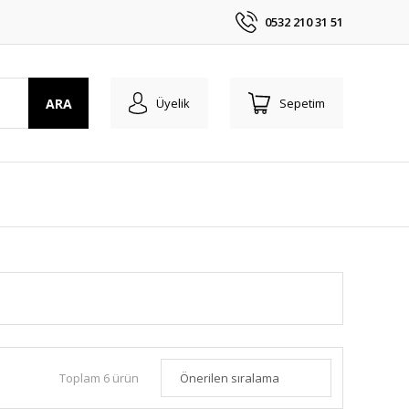
0532 210 31 51
ARA
Üyelik
Sepetim
Toplam 6 ürün