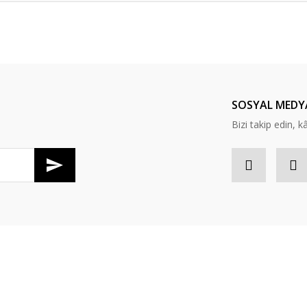
er konularda yetersiz gördüğünüz noktaları öneri formunu kullanarak tarafım
Bu ürüne ilk yorumu siz yapın!
Yorum Yaz
SOSYAL MEDY
Bizi takip edin, kâr
Gönder