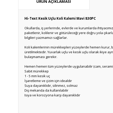
ÜRÜN AÇIKLAMASI
Hi-Text Kesik Uçlu Koli Kalemi Mavi 830PC
Okullarda, iş yerlerinde, evlerde ve kurumlarda ihtiyacımız
paketlenir, kolilenir ve götürüleceği yere doğru yola çıkarl
bilgileri yazmamızı sağlarlar.
Koli kalemlerinin mürekkepleri yüzeylerde hemen kurur, bu
üretilmektedir. Yuvarlak uçlu ve kesik uçlu olarak ikiye ay
bulaşmaması gerekir.
Hemen hemen tüm yüzeylerde uygulanabilir (cam, seramik, po
Sabit mürekkep
1 - 5 mm kesik uç
İşaretleme ve çizim için idealdir
Suya dayanıklıdır, silinmez, solmaz
Dış mekanda da kullanılabilir
Isıya ve korozyona karşı dayanıklıdır