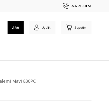
0532 210 31 51
ARA
Üyelik
Sepetim
Kalemi Mavi 830PC