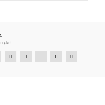
ıza iletebilirsiniz.
A
lı çıkın!