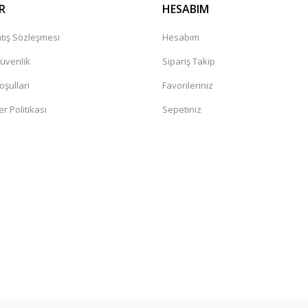
R
HESABIM
tış Sözleşmesi
Hesabım
Güvenlik
Sipariş Takip
oşullari
Favorileriniz
er Politikası
Sepetiniz