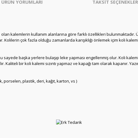
ÜRÜN YORUMLARI
TAKSİT SEÇENEKLER
 olan kalemlerin kullanım alanlarına göre farklı özellikleri bulunmaktadır. 
ar. Kolilerin çok fazla olduğu zamanlarda karışıklığı önlemek içim koli kaleml
 sayede başka yerlere bulaşıp leke yapması engellenmiş olur. Koli kalemle
rılır. Kaliteli bir koli kalemi sızıntı yapmaz ve kapağı tam olarak kapanır.
rselen, plastik, deri, kağıt, karton, vs )