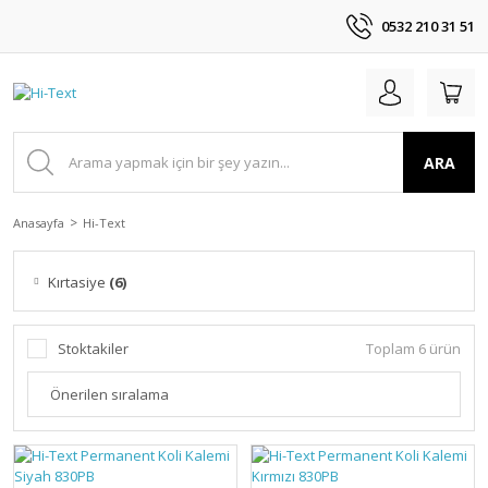
0532 210 31 51
ARA
Anasayfa
Hi-Text
Kırtasiye
(6)
Stoktakiler
Toplam 6 ürün