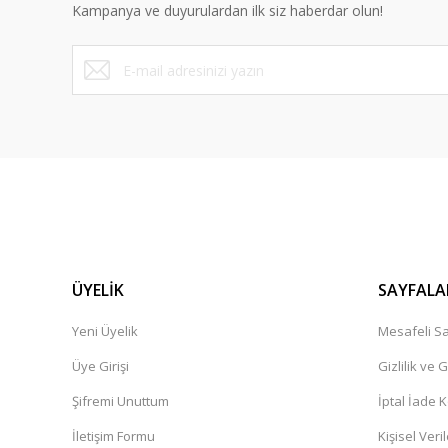
Kampanya ve duyurulardan ilk siz haberdar olun!
Ürün fiyatı diğer sitelerden daha pahalı.
Bu ürüne benzer farklı alternatifler olmalı.
ÜYELİK
SAYFALA
Yeni Üyelik
Mesafeli Sa
Üye Girişi
Gizlilik ve 
Şifremi Unuttum
İptal İade K
İletişim Formu
Kişisel Veril