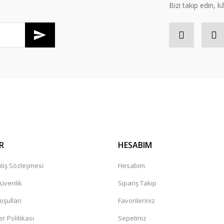
Bizi takip edin, kâr
Gönder
R
HESABIM
tış Sözleşmesi
Hesabım
Güvenlik
Sipariş Takip
oşullari
Favorileriniz
er Politikası
Sepetiniz