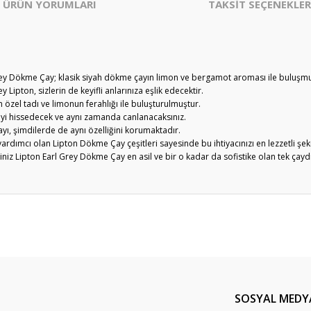
ÜRÜN YORUMLARI
TAKSİT SEÇENEKLER
l Grey Dökme Çay; klasik siyah dökme çayın limon ve bergamot aroması ile buluşm
 Lipton, sizlerin de keyifli anlarınıza eşlik edecektir.
 özel tadı ve limonun ferahlığı ile buluşturulmuştur.
i iyi hissedecek ve aynı zamanda canlanacaksınız.
ı, şimdilerde de aynı özelliğini korumaktadır.
yardımcı olan Lipton Dökme Çay çeşitleri sayesinde bu ihtiyacınızı en lezzetli şek
 Lipton Earl Grey Dökme Çay en asil ve bir o kadar da sofistike olan tek çaydı
er konularda yetersiz gördüğünüz noktaları öneri formunu kullanarak tarafım
Bu ürüne ilk yorumu siz yapın!
Yorum Yaz
SOSYAL MEDY