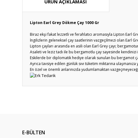
ÜRÜN AÇIKLAMASI
Lipton Earl Grey Dökme Çay 1000 Gr
Biraz ekşi fakat lezzetli ve ferahlatıcı aromasıyla Lipton Ear
İngilizlerin geleneksel çay saatlerinin vazgeçilmezi olan Earl Grey
Lipton çayları arasında en asili olan Earl Grey çayı; bergamotun
Asaleti ve leziz tadı ile bu bergamotlu çay sayesinde kendiniz
Eskilerde bir diplomatik hediye olarak sunulan bu bergamot çay
Ayrıca tavsiye edilen günlük sıvı tüketim miktarına ulaşmanıza 
En özel ve önemli anlarınızda yudumlamaktan vazgeçmeyeceğiniz
Bu ürünün fiyat bilgisi, resim, ürün açıklamalarında ve diğ
Görüş ve önerileriniz için teşekkür ederiz.
Ürün resmi kalitesiz, bozuk veya görüntülenemiyor.
Ürün açıklamasında eksik bilgiler bulunuyor.
E-BÜLTEN
Ürün bilgilerinde hatalar bulunuyor.