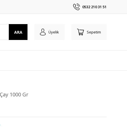
0532 210 31 51
ARA
Üyelik
Sepetim
Çay 1000 Gr
y