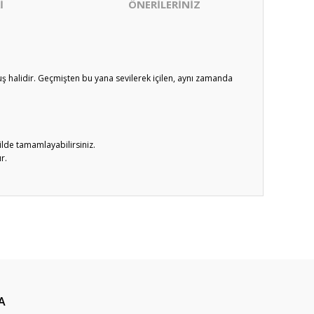
İ
ÖNERİLERİNİZ
uş halidir. Geçmişten bu yana sevilerek içilen, aynı zamanda
ilde tamamlayabilirsiniz.
r.
ıza iletebilirsiniz.
A