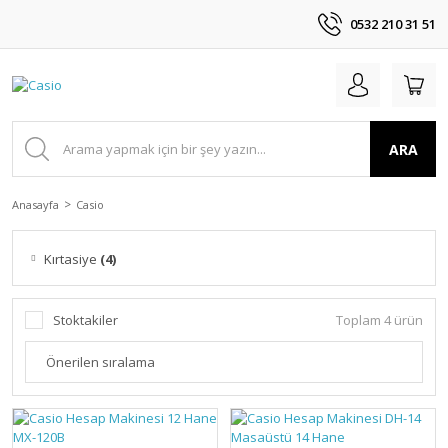
0532 210 31 51
ARA
Anasayfa
Casio
Kırtasiye
(4)
Stoktakiler
Toplam 4 ürün