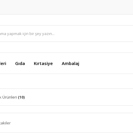
eri
Gıda
Kırtasiye
Ambalaj
k Ürünleri
(10)
takiler