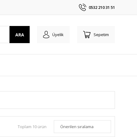
0532 210 31 51
ARA
Üyelik
Sepetim
Toplam 10 ürün