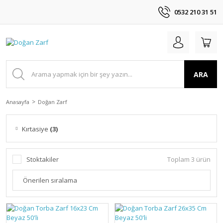
0532 210 31 51
ARA
Anasayfa
Doğan Zarf
Kırtasiye
(3)
Stoktakiler
Toplam 3 ürün